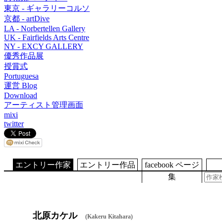
東京 - ギャラリーコルソ
京都 - artDive
LA - Norbertellen Gallery
UK - Fairfields Arts Centre
NY - EXCY GALLERY
優秀作品展
授賞式
Portuguesa
運営 Blog
Download
アーティスト管理画面
mixi
twitter
エントリー作家
エントリー作品
facebook ページ
集
北原カケル
(Kakeru Kitahara)