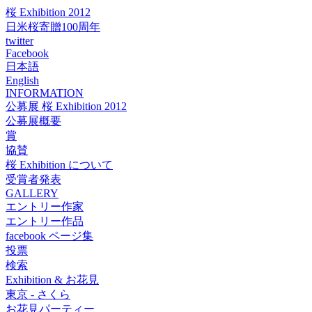
桜 Exhibition 2012
日米桜寄贈100周年
twitter
Facebook
日本語
English
INFORMATION
公募展 桜 Exhibition 2012
公募展概要
賞
協賛
桜 Exhibition について
受賞者発表
GALLERY
エントリー作家
エントリー作品
facebook ページ集
投票
検索
Exhibition & お花見
東京 - さくら
お花見パーティー