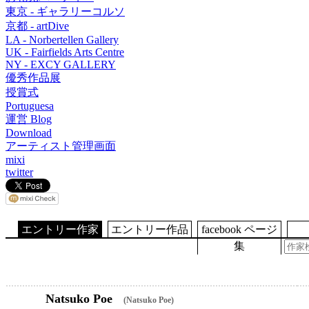
東京 - ギャラリーコルソ
京都 - artDive
LA - Norbertellen Gallery
UK - Fairfields Arts Centre
NY - EXCY GALLERY
優秀作品展
授賞式
Portuguesa
運営 Blog
Download
アーティスト管理画面
mixi
twitter
エントリー作家
エントリー作品
facebook ページ
集
Natsuko Poe
(Natsuko Poe)