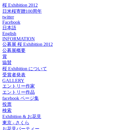
桜 Exhibition 2012
日米桜寄贈100周年
twitter
Facebook
日本語
English
INFORMATION
公募展 桜 Exhibition 2012
公募展概要
賞
協賛
桜 Exhibition について
受賞者発表
GALLERY
エントリー作家
エントリー作品
facebook ページ集
投票
検索
Exhibition & お花見
東京 - さくら
お花見パーティー