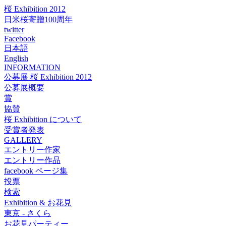
桜 Exhibition 2012
日米桜寄贈100周年
twitter
Facebook
日本語
English
INFORMATION
公募展 桜 Exhibition 2012
公募展概要
賞
協賛
桜 Exhibition について
受賞者発表
GALLERY
エントリー作家
エントリー作品
facebook ページ集
投票
検索
Exhibition & お花見
東京 - さくら
お花見パーティー