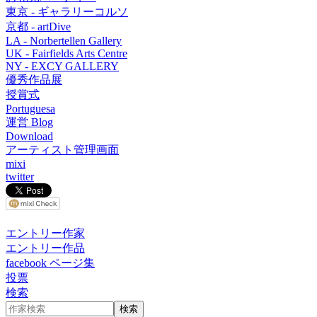
東京 - ギャラリーコルソ
京都 - artDive
LA - Norbertellen Gallery
UK - Fairfields Arts Centre
NY - EXCY GALLERY
優秀作品展
授賞式
Portuguesa
運営 Blog
Download
アーティスト管理画面
mixi
twitter
エントリー作家
エントリー作品
facebook ページ集
投票
検索