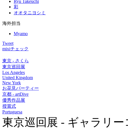
Ryu Takeuchi
彩
オオタニヨシミ
海外担当
Myamo
Tweet
mixiチェック
東京 - さくら
東京巡回展
Los Angeles
United Kingdom
New York
お花見パーティー
京都 - artDive
優秀作品展
授賞式
Portuguesa
東京巡回展 - ギャラリ