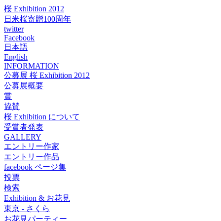
桜 Exhibition 2012
日米桜寄贈100周年
twitter
Facebook
日本語
English
INFORMATION
公募展 桜 Exhibition 2012
公募展概要
賞
協賛
桜 Exhibition について
受賞者発表
GALLERY
エントリー作家
エントリー作品
facebook ページ集
投票
検索
Exhibition & お花見
東京 - さくら
お花見パーティー