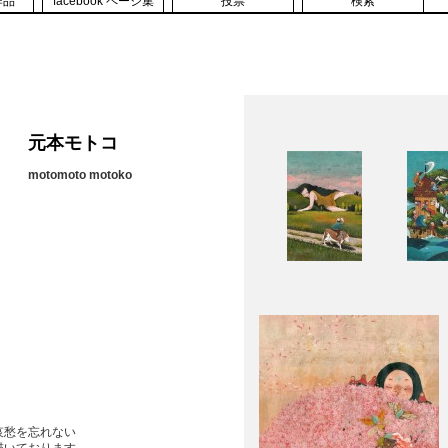
作品
facebook ページ集
投票
検索
元本モトコ
motomoto motoko
哀愁を忘れない